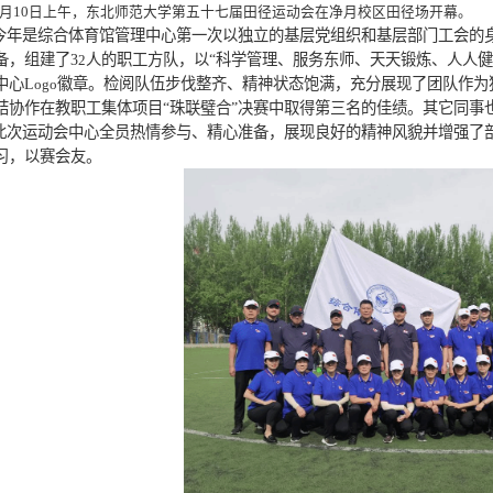
凝
凝心
—
6
月1
0
日上午，东北师范大学第五十七届田径运
今年是综合体育馆管理中心第一次以独立的
极筹备，组建了3
人的职工方队，以“科学管理、
2
展示中心L
徽章。检阅队伍步伐整齐、精神状
ogo
员团结协作在教职工集体项目“珠联璧合”决赛中
此次运动会中心全员热情参与、精心准备，
流学习，以赛会友。