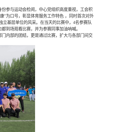
心聚力展风采 团结拼搏争佳绩
发布时间：2023-06-28 来源： 发布者：
聚力展风采
团结拼搏争佳绩
—东北师范大学第五十七届田径运动会
动会在净月校区田径场开幕。
基层党组织和基层部门工会的身份参与运动会检阅，中心党
服务东师、天天锻炼、人人健康”为口号，彰显体育服务工
态饱满，充分展现了团队作为独立基层单位的风采。在当天
取得第三名的佳绩。其它同事也都到场观看比赛，并为参赛
展现良好的精神风貌并增强了部门内部的团结，更是通过比