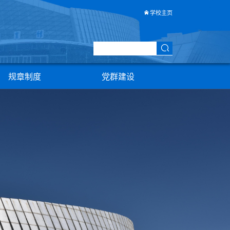
场馆信息
规章制度