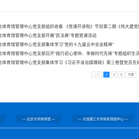
学校党委第一巡察组向综合体育馆管理中心反
综合体育馆管理中心直属党支部开展“关爱你我
综合体育馆管理中心党支部召开2020年度基
综合体育馆管理中心开展“弘扬教育家精神 铸魂
综合体育馆管理中心直属党支部开展 “喜迎二十
综合体育馆管理中心党支部组织收看 《党课开
综合体育馆管理中心党支部开展“民法典”专题
综合体育馆管理中心党支部集体学习“党的十九
综合体育馆管理中心党支部召开“践行初心使命