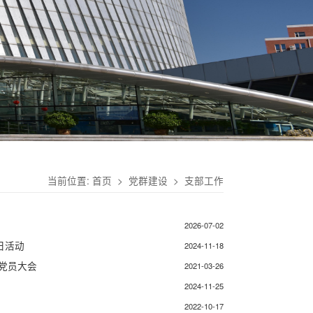
当前位置:
首页