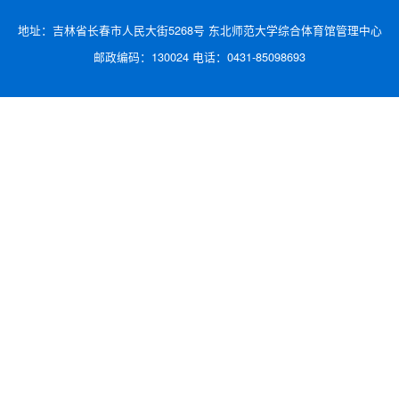
综合体育馆管理中心党支部集体学习《习近平
地址：吉林省长春市人民大街5268号 东
邮政编码：130024 电话：0431