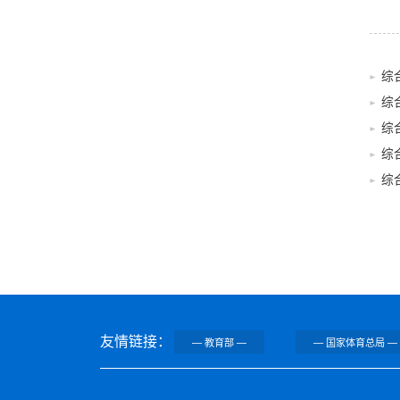
>支部简介
>支部工作
>工会活动